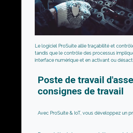
Le logiciel ProSuite allie traçabilité et cont
tandis que le contrôle des processus implique
interface numérique et en activant ou désacti
Poste de travail d'as
consignes de travail
Avec ProSuite & IoT, vous développez un p