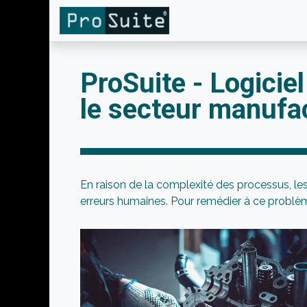
Skip to Content
ProSuite - Logicie
le secteur manufa
En raison de la complexité des processus, l
erreurs humaines. Pour remédier à ce problèm